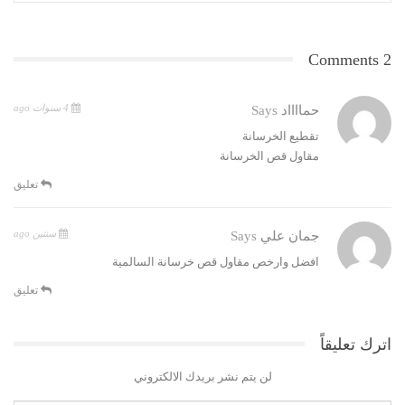
2 Comments
4 سنوات ago
حمااااد
Says
‏تقطيع الخرسانة
‏مقاول قص الخرسانة
تعليق
سنتين ago
جمان علي
Says
افضل وارخص مقاول قص خرسانة السالمية
تعليق
اترك تعليقاً
لن يتم نشر بريدك الالكتروني