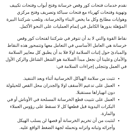
نقدم خدمات فتحات كور وقص خرسانة وفتح أبواب وفتحات تكييف
وتهوية وفتحات كهرباء مع فتحات سباكة وتصريف وفتح مركزي
وهوايات مطابخ وكل ما يخص البناء والخرسانة، وتلعب شركتنا البيرة
المؤهلة بدورها الكامل في إتمام العمليات على النحو الأكمل.
نقاط القوة والتي لا بد أن تتوفر في شركتنا لفتحات كور وقص
خرسانة هي العامل الأساسي في التعامل معها وتتمحور هذه النقاط
والمبادئ حول إثبات السلامة اولا فلا بد أن يطبق كل معايير السلامة
والأمان وعلينا أن نجعل مبدأ السلامة هو الشغل الشاغل والركن الأول
في العمل وتتجلى إجراءات السلامة في:
تثبت من سلامة الهياكل الخرسانية أثناء وبعد التنفيذ.
العمل على تدعيم الأسقف اولا والجدران محل القص للحيلولة
دون انهياراها مستقبلا.
العمل على تثبيت قطع الخرسانة المسلحة في الأوناش أو في
البكرات اليدوية قبل قطعها كل لا تسقط على رؤوس العملاء
والمارة.
لتثبت من أن تخريم الخرسانة أو قصها لن يسلب الهيكل
وأجزائه وثباته واتزانه وتحمله لجهة الضغط الواقع عليه.