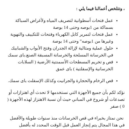
، وتتلخص أعمالنا فيما يلي :
عمل فتحات أسطوانية لتصريف المياه ولأغراض السباكة
بسماكة من 1بوصه وحتى 14 بوصة
عمل فتحات لتمرير كابل الكهرباء وفتحات للتكييف والتهوية
وغيرها من 1بوصه” وحتى 14 بوصة
حلول عملية ومثالية لإزالة الجدران وفتح الأبواب والشبابيك
في الخرسانة المسلحة والخرسانة المسبقة الصنع.باى سمك
قص و تخريم المسطحات الأسمنتية الأرضية ( السلابات
الخرسانية والإسفلتية ) باى عمق
قص الرخام والحجارة والجرانيت وكذلك الإسفلت باى سمك.
نؤكد لكم بأن جميع الأجهزة التي نستخدمها لا تحدث أي اهتزازات أو
تصدعات أو شروخ في المباني حيث أن نسبة الاهتزاز لهذه الأجهزة (
0 ) صفر
‏ ‏نحن نمتاز بخبراء في قص الخرسانات ‏منذ سنوات طويلة والأفضل
في ‏هذا المجال ‏يتم إنجاز العمل قبل الوقت المحدد له ‏بأفضل