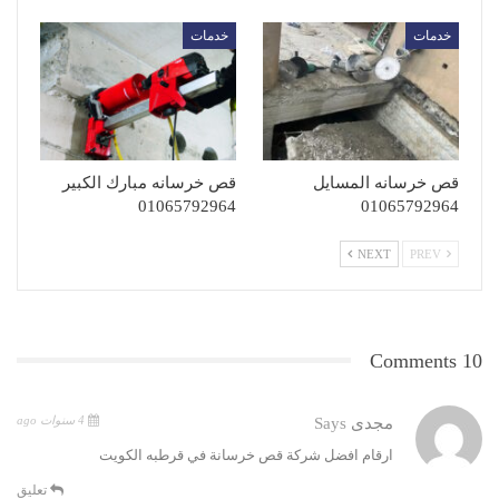
خدمات
خدمات
قص خرسانه المسايل
قص خرسانه مبارك الكبير
01065792964
01065792964
NEXT
PREV
10 Comments
4 سنوات ago
مجدى
Says
ارقام افضل شركة قص خرسانة في قرطبه الكويت
تعليق