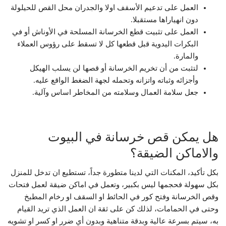
العمل على تدعيم الأسقف اولا والجدران محل القص للحيلولة
دون انهياراها مستقبلا.
العمل على تثبيت قطع الخرسانة المسلحة في الأوناش أو في
البكرات اليدوية قبل قطعها كل لا تسقط على رؤوس العملاء
والمارة.
لتثبت من أن تخريم الخرسانة أو قصها لن يسلب الهيكل
وأجزائه وثباته واتزانه وتحمله لجهة الضغط الواقع عليه.
جعل سلامة العمال وسلامته من المخاطر اساس وآلية.
هل يمكن قص خرسانة في البيوت
والاماكن الضيقة؟
بكل تأكيد، المكنات التي لدينا متطورة جداً، تستطيع ان تدخل للمنزل
بكل سهولة فحجمها ليس بكبير، وتعمل في اماكن ضيقة لعمل فتحات
وقص الخرسانة وفتح كور في الحائط او السقف او رخام المطبخ
وحتى في الحمامات، لذلك كن على ثقة ان العمل الذي تريد القيام
به، سيتم بسرعة عالية وبدقة متناهية وبدون أي ضرر او كسر او تشويه