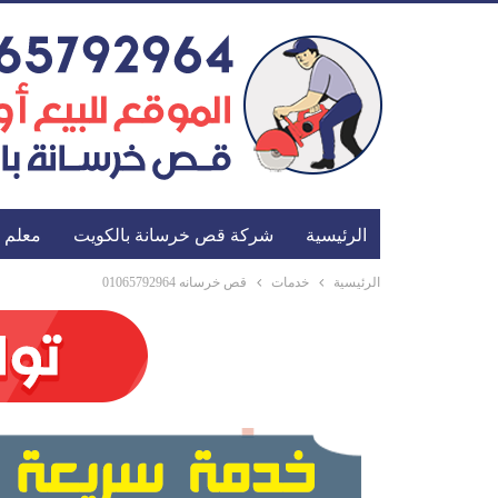
الرئيسية
شركة قص خرسانة بالكويت
معلم 
الرئيسية
خدمات
قص خرسانه 01065792964